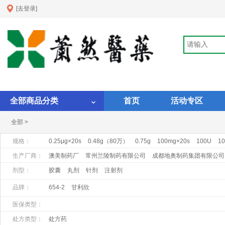
[去登录]
全部商品分类
首页
活动专区
全部 >
规格：
0.25μg×20s
0.48g（80万）
0.75g
100mg×20s
100U
10
1ml:1mg×10支
1ml:1mgX10支
1ml:20mg:×10支
1ml:25mg
生产厂商：
澳美制药厂
常州兰陵制药有限公司
成都地奥制药集团有限公司
昆明积大制药股份有限公司
马鞍山丰原制药有限公司
南通华山
剂型：
胶囊
丸剂
针剂
注射剂
上海罗氏制药有限公司
上海上药第一生化药业有限公司
上海旭
品牌：
654-2
甘利欣
浙江瑞新药业股份有限公司
浙江仙琚制药股份有限公司
正大天
医保类型：
处方类型：
处方药