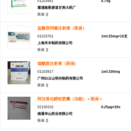
01103561
0.75g
塞浦路斯麦道甘美大药厂
医保: []
盐酸异丙嗪注射液（医保）
01103761
1ml:25mg×10支
上海禾丰制药有限公司
医保: []
烟酰胺注射液（医保)
01103917
1ml:100mg
广州白云山明兴制药有限公司
医保: []
阿法骨化醇软胶囊（法能）＜医保＞
02100101
0.25μg×20s
南通华山药业有限公司
医保: []