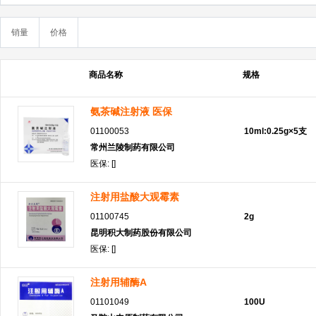
销量
价格
商品名称
规格
氨茶碱注射液 医保
01100053
10ml:0.25g×5支
常州兰陵制药有限公司
医保: []
注射用盐酸大观霉素
01100745
2g
昆明积大制药股份有限公司
医保: []
注射用辅酶A
01101049
100U